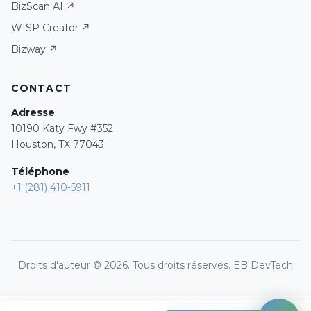
BizScan AI ↗
WISP Creator ↗
Bizway ↗
CONTACT
Adresse
10190 Katy Fwy #352
Houston, TX 77043
Ready to assist you
Téléphone
+1 (281) 410-5911
Start Call
Droits d'auteur ©
2026
. Tous droits réservés. EB DevTech