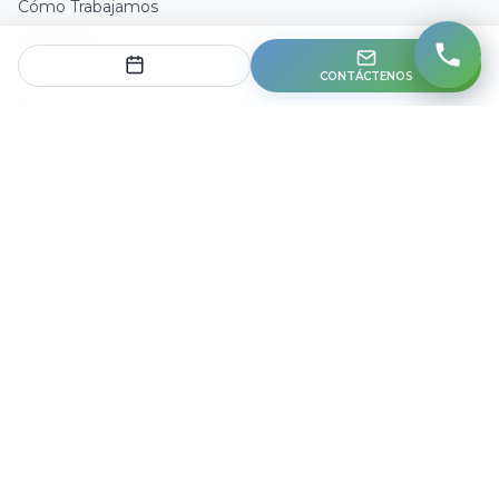
Cómo Trabajamos
Productos
Blog
CONTÁCTENOS
Contáctenos
PRODUCTOS
Agentes de IA
IA para CRM
IA para Email
IA para ERP
Facturación con IA
Apps a Medida
NUESTROS PRODUCTOS
BizScan AI ↗