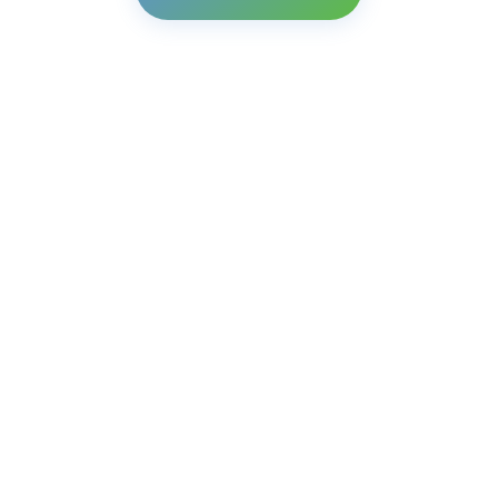
Assistant
Chat
Voice call